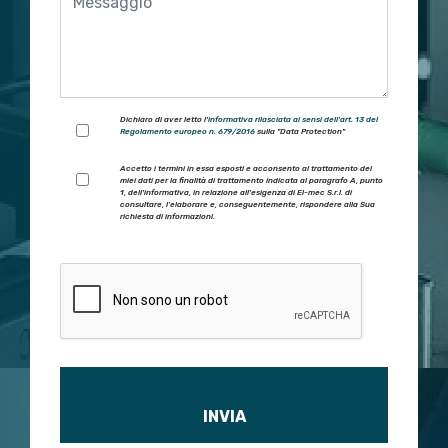
Dichiaro di aver letto l'
informativa rilasciata ai sensi dell'art. 13 del
Regolamento europeo n. 679/2016
sulla "Data Protection"
trigger
Accetto i termini in essa esposti e acconsento al trattamento dei
miei dati per la finalità di trattamento indicata al paragrafo A, punto
1, dell'informativa, in relazione all'esigenza di El-mec S.r.l. di
consultare, l’elaborare e, conseguentemente, rispondere alla Sua
richiesta di informazioni.
Si prega di lasciare vuoto questo campo.