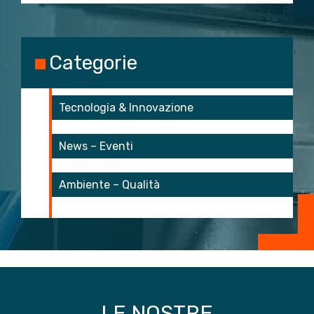
Categorie
Tecnologia & Innovazione
News – Eventi
Ambiente – Qualità
start 3
start 4
LE NOSTRE