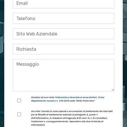
Dichiaro di aver letto l'
informativa rilasciata ai sensi dell'art. 13 del
Regolamento europeo n. 679/2016
sulla "Data Protection"
Accetto i termini in essa esposti e acconsento al trattamento dei miei dati
per la finalità di trattamento indicata al paragrafo A, punto 1,
dell'informativa, in relazione all'esigenza di El-mec S.r.l. di consultare,
l’elaborare e, conseguentemente, rispondere alla Sua richiesta di
ylang
informazioni.