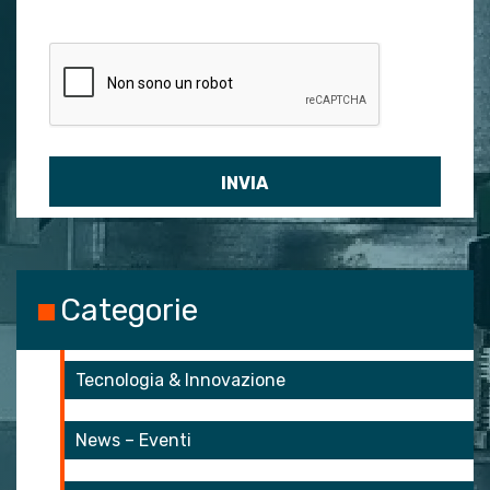
Si prega di lasciare vuoto questo campo.
rdpress
gle-fonts
ogle-recaptcha
ogle-maps
cebook
edin
plianz
Categorie
ogle-adsense
gle-analytics
Tecnologia & Innovazione
gle-ads
News – Eventi
ia