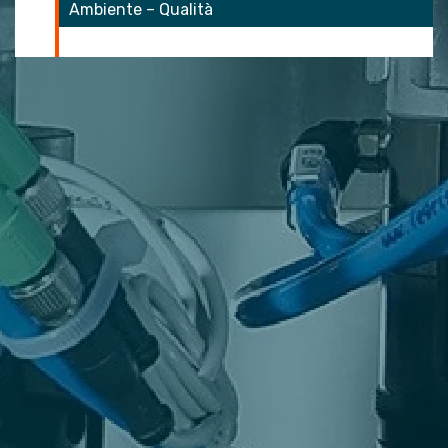
osoft-clarity
Ambiente – Qualità
rie