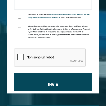
Dichiaro di aver letto l'
informativa rilasciata ai sensi dell'art. 13 del
Regolamento europeo n. 679/2016
sulla "Data Protection"
Accetto i termini in essa esposti e acconsento al trattamento dei
miei dati per la finalità di trattamento indicata al paragrafo A, punto
1, dell'informativa, in relazione all'esigenza di El-mec S.r.l. di
consultare, l’elaborare e, conseguentemente, rispondere alla Sua
richiesta di informazioni.
Si prega di lasciare vuoto questo campo.