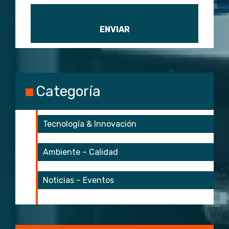
Categoría
Tecnología & Innovación
Ambiente – Calidad
Noticias – Eventos
start 3
start 4