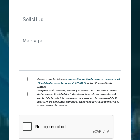
Declaro que he leído la
información facilitada de acuerdo con el art.
13 del Reglamento Europeo nº 679/2016
sobre "Protección de
Datos".
Acepto los términos expuestos y consiento el tratamiento de mis
datos para la finalidad del tratamiento indicada en el apartado A,
punto 1 de la nota informativa, en relación con la necesidad de El-
mec S.r.l. de consultar, tramitar y, en consecuencia, responder a su
solicitud de información.
Por favor, deja este campo vacío.