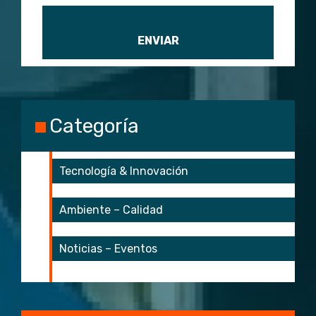
Categoría
Tecnología & Innovación
Ambiente – Calidad
Noticias – Eventos
start 3
start 4